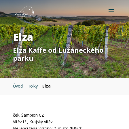
Elza
Elza Kaffe od Lužáneckého
parku
Úvod
|
Holky
|
Elza
ček. Šampion CZ
Vítěz tř., Krajský vítěz,
Nejlepší fena výstavy 2. místo (BIG 2),