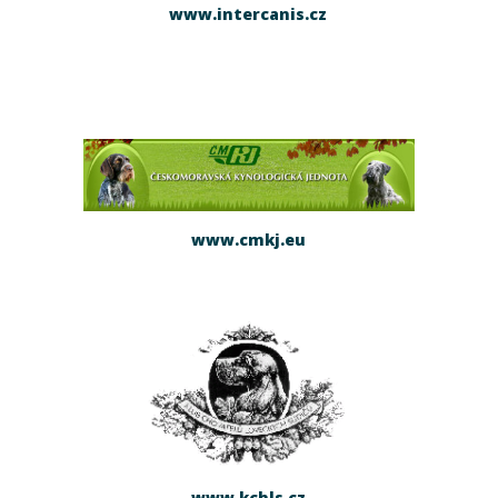
www.intercanis.cz
www.cmkj.eu
www.kchls.cz