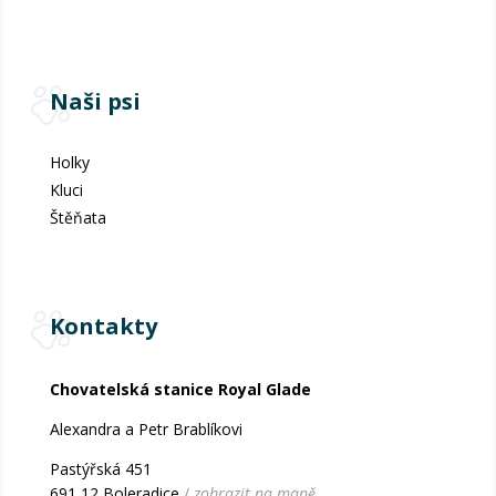
Naši psi
Holky
Kluci
Štěňata
Kontakty
Chovatelská stanice Royal Glade
Alexandra a Petr Brablíkovi
Pastýřská 451
691 12 Boleradice
/
zobrazit na mapě