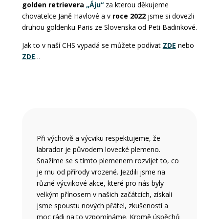
golden retrievera
„Áju“
za kterou děkujeme
chovatelce Janě Havlové a v
roce 2022
jsme si dovezli
druhou goldenku Paris ze Slovenska od Peti Badinkové.
Jak to v naší CHS vypadá se můžete podívat
ZDE
nebo
ZDE
…
Při výchově a výcviku respektujeme, že
labrador je původem lovecké plemeno.
Snažíme se s tímto plemenem rozvíjet to, co
je mu od přírody vrozené. Jezdili jsme na
různé výcvikové akce, které pro nás byly
velkým přínosem v našich začátcích, získali
jsme spoustu nových přátel, zkušeností a
moc rádi na to vzpomínáme. Kromě úspěchů