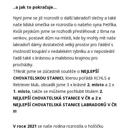
..a jak to pokračuje…
Nyní jsme se již rozrostli o další labradoří slečny a také
naše lidská smečka se rozrostla o našeho syna Petříka.
Kvůli pejskům jsme se rozhodli přestěhovat z Brna na
venkov, postavit dům na místě, kde by mohly mít naše
labradoří dámy dostatečně velký prostor pro řádění s
možností koupání v nedalekém rybníku a v neposlední
řadě také s krásnou a malebnou krajinou pro
procházky.
Třikrát jsme se zúčastnili soutěže o
NEJLEPŠÍ
CHOVATELSKOU STANICI
, kterou pořádá KCHLS a
Retriever klub, obsadili jsme 3 x krásné
2. místo
a 2 x
1. místo
, takže se můžeme pochlubit titulem
2.
NEJLEPŠÍ CHOVATELSKÁ STANICE V ČR a 2 x
NEJLEPŠÍ CHOVATELSKÁ STANICE LABRADORŮ V ČR
!!!
V roce 2021
se naše rodina rozrostla o holčičku