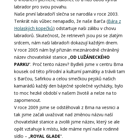
labrador pro svou povahu.
Naše první labradoří slečna se narodila v roce 2003.
Tenkrát nás vůbec nenapadlo, že naše Barča (
Bára z
Holaských kopečků
) odstartuje naši zálibu v chovu
labradorů. Skutečnost, že retrieveři jsou psi se zlatým
srdcem, nám naši labradoři dokazují každým dnem.
V roce 2005 nám byl přiznán mezinárodně chráněný
název chovatelské stanice „
OD LUŽÁNECKÉHO
PARKU
“. Proč tento název? Bydleli jsme v centru Brna
kousek od této přírodní a kulturní památky a trávili tam
s Barčou, Safirkou a celou smečkou pejsků našich
kamarádů každý den báječné společné vycházky, bylo
to moc hezké období v našem životě a nelze na to
zapomenout.
V roce 2009 jsme se odstěhovali z Brna na vesnici a
tak jsme začali uvažovat nad změnou názvu naší
chovatelské stanice a zvolili jsme název, který se ale
opět vztahuje k místu, kde máme nyní naše rodinné
sídlo – „
ROYAL GLADE
“.