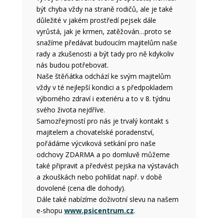
být chyba vždy na straně rodičů, ale je také
důležité v jakém prostředí pejsek dále
vyrůstá, jak je krmen, zatěžován…proto se
snažíme předávat budoucím majitelům naše
rady a zkušenosti a být tady pro ně kdykoliv
nás budou potřebovat.
Naše štěňátka odchází ke svým majitelům
vždy v té nejlepší kondici a s předpokladem
výborného zdraví i exteriéru a to v 8. týdnu
svého života nejdříve.
Samozřejmostí pro nás je trvalý kontakt s
majitelem a chovatelské poradenství,
pořádáme výcviková setkání pro naše
odchovy ZDARMA a po domluvě můžeme
také připravit a předvést pejska na výstavách
a zkouškách nebo pohlídat např. v době
dovolené (cena dle dohody).
Dále také nabízíme doživotní slevu na našem
e-shopu
www.psicentrum.cz
.