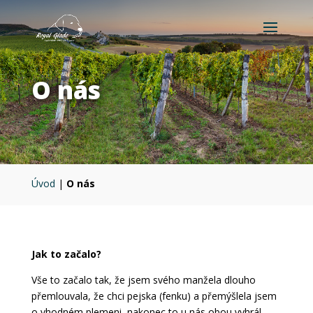
O nás
Úvod
|
O nás
Jak to začalo?
Vše to začalo tak, že jsem svého manžela dlouho
přemlouvala, že chci pejska (fenku) a přemýšlela jsem
o vhodném plemeni, nakonec to u nás obou vyhrál