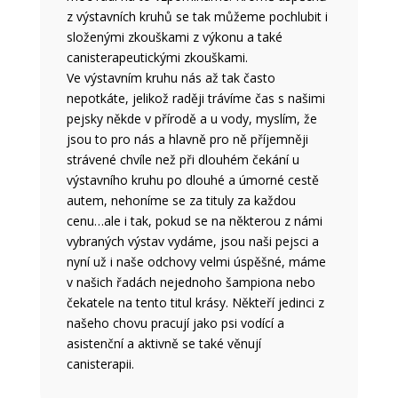
z výstavních kruhů se tak můžeme pochlubit i
složenými zkouškami z výkonu a také
canisterapeutickými zkouškami.
Ve výstavním kruhu nás až tak často
nepotkáte, jelikož raději trávíme čas s našimi
pejsky někde v přírodě a u vody, myslím, že
jsou to pro nás a hlavně pro ně příjemněji
strávené chvíle než při dlouhém čekání u
výstavního kruhu po dlouhé a úmorné cestě
autem, nehoníme se za tituly za každou
cenu…ale i tak, pokud se na některou z námi
vybraných výstav vydáme, jsou naši pejsci a
nyní už i naše odchovy velmi úspěšné, máme
v našich řadách nejednoho šampiona nebo
čekatele na tento titul krásy. Někteří jedinci z
našeho chovu pracují jako psi vodící a
asistenční a aktivně se také věnují
canisterapii.