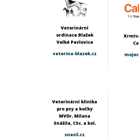
Veterinární
ordinace Blažek
Krmiva
Velké Pavlovice
Ca
veterina-blazek.cz
mojec
Veterinární klinika
pro psy a kočky
MVDr. Milana
Snášila, CSc. a kol.
snasil.cz