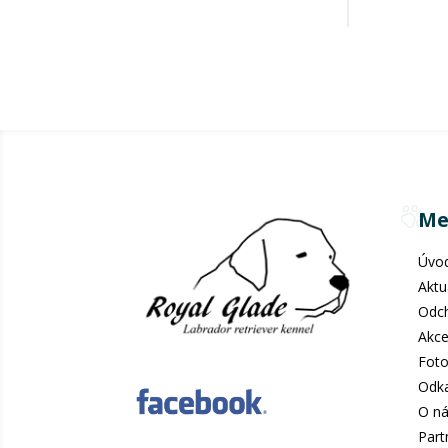
Me
Úvo
Aktu
Odc
Akc
Foto
Odk
O n
Part