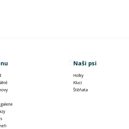
nu
Naši psi
d
Holky
álně
Kluci
hovy
Štěňata
e
galerie
azy
ás
neři