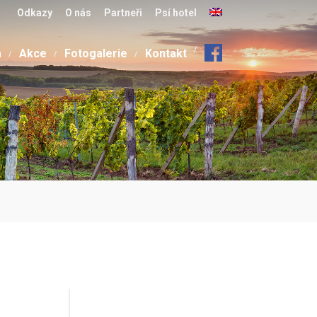
Odkazy
O nás
Partneři
Psí hotel
a
Akce
Fotogalerie
Kontakt