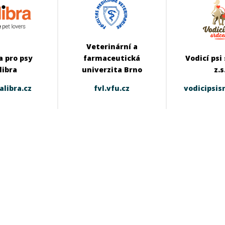
Veterinární a
 pro psy
farmaceutická
Vodicí psi
libra
univerzita Brno
z.s
alibra.cz
fvl.vfu.cz
vodicipsis