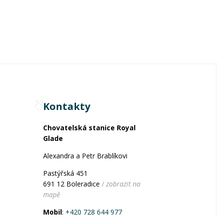
Kontakty
Chovatelská stanice Royal
Glade
Alexandra a Petr Brablíkovi
Pastýřská 451
691 12 Boleradice
/
zobrazit na
mapě
Mobil
:
+420 728 644 977