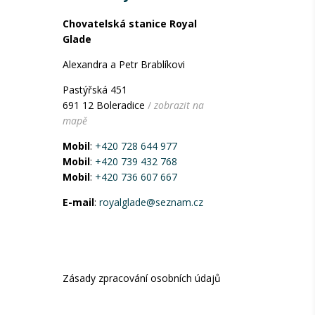
Chovatelská stanice Royal
Glade
Alexandra a Petr Brablíkovi
Pastýřská 451
691 12 Boleradice
/
zobrazit na
mapě
Mobil
:
+420 728 644 977
Mobil
:
+420 739 432 768
Mobil
:
+420 736 607 667
E-mail
:
royalglade@seznam.cz
Zásady zpracování osobních údajů