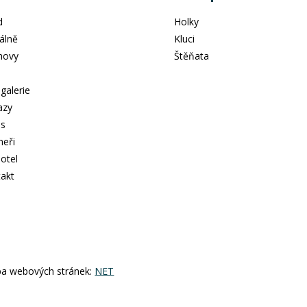
d
Holky
álně
Kluci
hovy
Štěňata
e
galerie
azy
ás
neři
hotel
akt
ba webových stránek:
NET