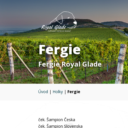
Fergie
Fergie Royal Glade
Úvod
|
Holky
|
Fergie
ček. Šampion Česka
ček. Šampion Slovenska