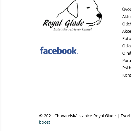
Úvo
Aktu
Odc
Akc
Foto
Odk
O n
Part
Psí 
Kont
© 2021 Chovatelská stanice Royal Glade | Tvor
boost