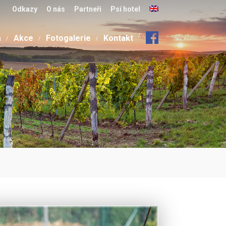
Odkazy
O nás
Partneři
Psí hotel
a
Akce
Fotogalerie
Kontakt