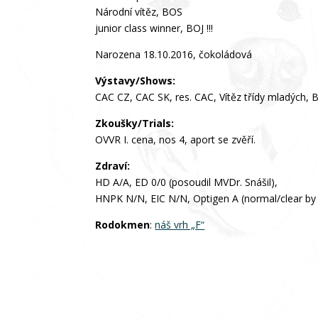
Národní vítěz, BOS
junior class winner, BOJ !!!
Narozena 18.10.2016, čokoládová
Výstavy/Shows:
CAC CZ, CAC SK, res. CAC, Vítěz třídy mladých, 
Zkoušky/Trials:
OVVR I. cena, nos 4, aport se zvěří.
Zdraví:
HD A/A, ED 0/0 (posoudil MVDr. Snášil),
HNPK N/N, EIC N/N, Optigen A (normal/clear by
Rodokmen
:
náš vrh „F“