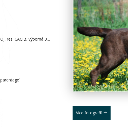
BOJ, res. CACIB, výborná 3…
 parentage)
Více fotografií