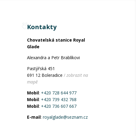
Kontakty
Chovatelská stanice Royal
Glade
Alexandra a Petr Brablíkovi
Pastýřská 451
691 12 Boleradice
/
zobrazit na
mapě
Mobil
:
+420 728 644 977
Mobil
:
+420 739 432 768
Mobil
:
+420 736 607 667
E-mail
:
royalglade@seznam.cz