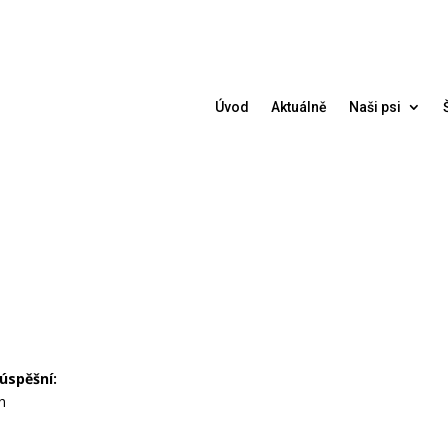
Úvod
Aktuálně
Naši psi
 úspěšní:
h