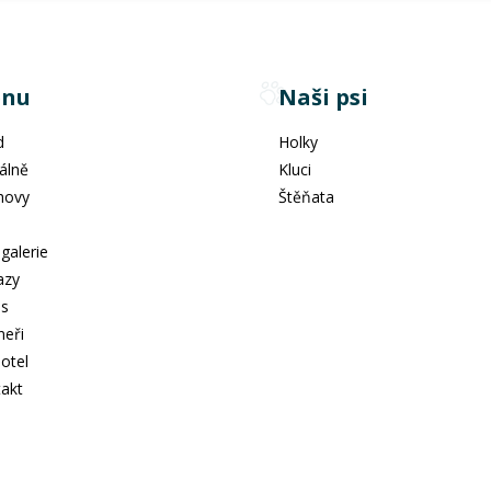
nu
Naši psi
d
Holky
álně
Kluci
hovy
Štěňata
e
galerie
azy
ás
neři
hotel
akt