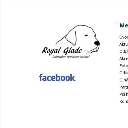
Me
Úvo
Aktu
Odc
Akc
Foto
Odk
O n
Part
Psí 
Kont