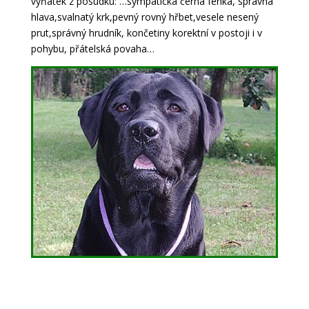
výňatek z posudku: …sympatická černá fenka, správná
hlava,svalnatý krk,pevný rovný hřbet,vesele nesený
prut,správný hrudník, končetiny korektní v postoji i v
pohybu, přátelská povaha…