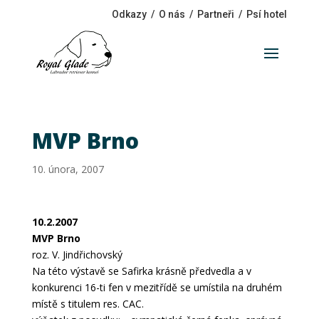
Odkazy
/
O nás
/
Partneři
/
Psí hotel
MVP Brno
10. února, 2007
10.2.2007
MVP Brno
roz. V. Jindřichovský
Na této výstavě se Safirka krásně předvedla a v
konkurenci 16-ti fen v mezitřídě se umístila na druhém
místě s titulem res. CAC.