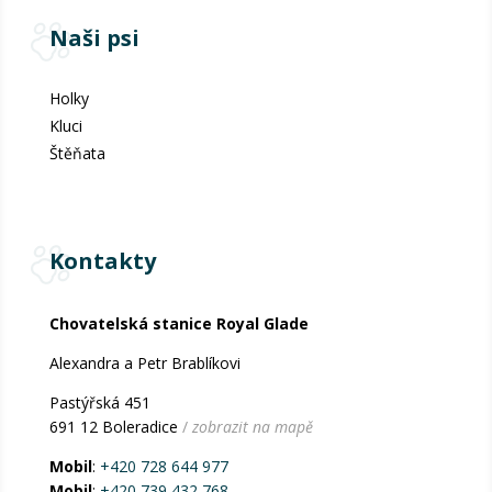
Naši psi
Holky
Kluci
Štěňata
Kontakty
Chovatelská stanice Royal Glade
Alexandra a Petr Brablíkovi
Pastýřská 451
691 12 Boleradice
/
zobrazit na mapě
Mobil
:
+420 728 644 977
Mobil
:
+420 739 432 768