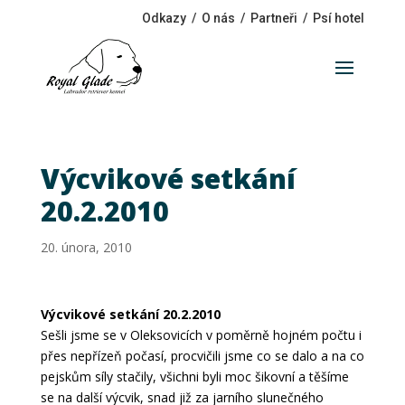
Odkazy
/
O nás
/
Partneři
/
Psí hotel
Výcvikové setkání
20.2.2010
20. února, 2010
Výcvikové setkání 20.2.2010
Sešli jsme se v Oleksovicích v poměrně hojném počtu i
přes nepřízeň počasí, procvičili jsme co se dalo a na co
pejskům síly stačily, všichni byli moc šikovní a těšíme
se na další výcvik, snad již za jarního slunečného