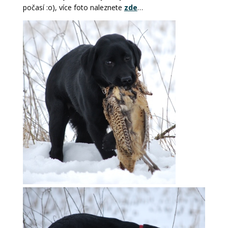
počasí :o), více foto naleznete
zde
…