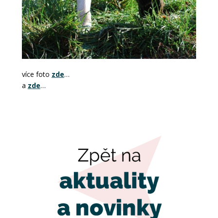
více foto
zde
…
a
zde
…