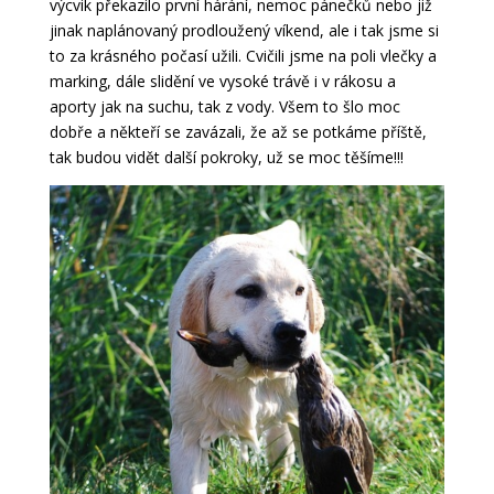
výcvik překazilo první hárání, nemoc pánečků nebo již
jinak naplánovaný prodloužený víkend, ale i tak jsme si
to za krásného počasí užili. Cvičili jsme na poli vlečky a
marking, dále slidění ve vysoké trávě i v rákosu a
aporty jak na suchu, tak z vody. Všem to šlo moc
dobře a někteří se zavázali, že až se potkáme příště,
tak budou vidět další pokroky, už se moc těšíme!!!